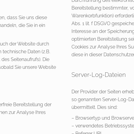
Durchführung des elektroni
Bereitstellung bestimmter, v
Warenkorbfunktion) erforderl
n, dass Sie uns diese
Abs. 1 lit. f DSGVO gespeiche
andeln, die Sie in ein
Interesse an der Speicherung
optimierten Bereitstellung se
uch der Website durch
Cookies zur Analyse Ihres S
m technische Daten (z.B.
diese in dieser Datenschutze
des Seitenaufrufs). Die
 sobald Sie unsere Website
Server-Log-Dateien
Der Provider der Seiten erhe
so genannten Server-Log-Dat
rfreie Bereitstellung der
übermittelt. Dies sind:
nen zur Analyse Ihres
– Browsertyp und Browserve
– verwendetes Betriebssyst
– Referrer URL