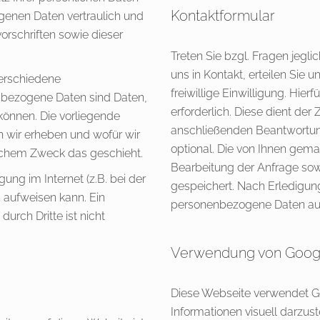
Kontaktformular
genen Daten vertraulich und
rschriften sowie dieser
Treten Sie bzgl. Fragen jegli
uns in Kontakt, erteilen Si
erschiedene
freiwillige Einwilligung. Hier
bezogene Daten sind Daten,
erforderlich. Diese dient de
 können. Die vorliegende
anschließenden Beantwortung
n wir erheben und wofür wir
optional. Die von Ihnen ge
elchem Zweck das geschieht.
Bearbeitung der Anfrage sow
ung im Internet (z.B. bei der
gespeichert. Nach Erledigun
 aufweisen kann. Ein
personenbezogene Daten aut
urch Dritte ist nicht
Verwendung von Goog
Diese Webseite verwendet 
Informationen visuell darzus