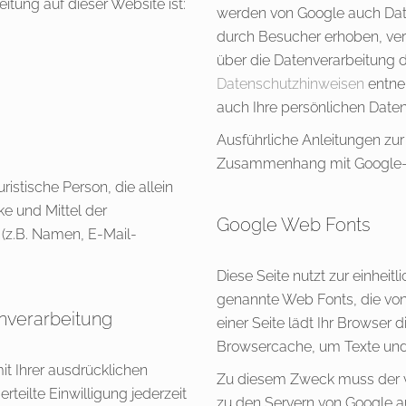
eitung auf dieser Website ist:
werden von Google auch Dat
durch Besucher erhoben, ver
über die Datenverarbeitung 
Datenschutzhinweisen
entne
auch Ihre persönlichen Date
Ausführliche Anleitungen zu
Zusammenhang mit Google-
uristische Person, die allein
e und Mittel der
Google Web Fonts
(z.B. Namen, E-Mail-
Diese Seite nutzt zur einheitl
genannte Web Fonts, die von
enverarbeitung
einer Seite lädt Ihr Browser 
Browsercache, um Texte und 
t Ihrer ausdrücklichen
Zu diesem Zweck muss der 
rteilte Einwilligung jederzeit
zu den Servern von Google a