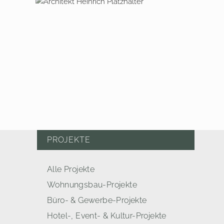
BAUHERRENBERATUNG
2008 – 2011 BERLIN, HOTEL
TIERGARTEN
PROJEKTE
Alle Projekte
Wohnungsbau-Projekte
Büro- & Gewerbe-Projekte
Hotel-, Event- & Kultur-Projekte