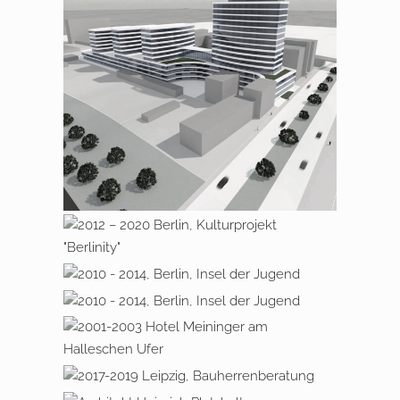
NEUBAU EINES
GEWERBEPARKS IN BERLIN
2012 – 2020 BERLIN,
KULTURPROJEKT „BERLINITY“
2010 – 2014 BERLIN, INSEL DER
JUGEND
2009 – 2016 BERLIN,
SPORTHOTEL OLYMPIAPARK
2001 – 2003 BERLIN
HALLESCHES UFER, HOTEL
MEININGER
2017 – 2018 LEIPZIG,