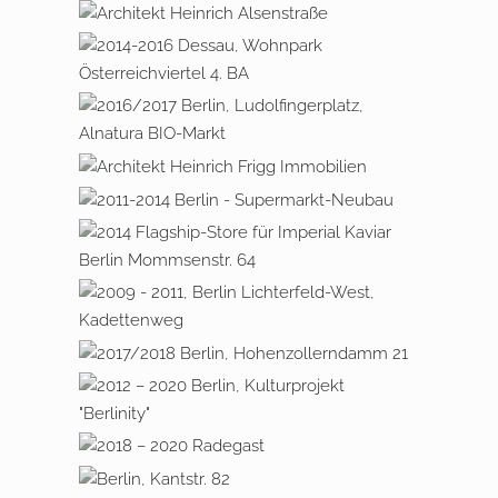
2010 – 2012 BERLIN WANNSEE,
ALSENSTRASSE
2014-2016 DESSAU, WOHNPARK
ÖSTERREICHVIERTEL 4. BA
2016 – 2017 BERLIN,
LUDOLFINGERPLATZ,
ALNATURA BIO – MARKT
2008 – 2025 FRIGG-IMMOBILIEN
2011 – 2014 BERLIN,
SUPERMARKT – NEUBAU
2014 BERLIN
MOMMSENSTRASSE 64, F
LAGSHIP STORE IMPERIAL K
2009 – 2016 BERLIN
AVIAR
LICHTERFELDE – WEST,
KADETTENWEG
2017 – 2018 BERLIN,
HOHENZOLLERNDAMM 21
2012 – 2020 BERLIN,
KULTURPROJEKT „BERLINITY“
2018 – 2020 RADEGAST
2018 – 2022 BERLIN,