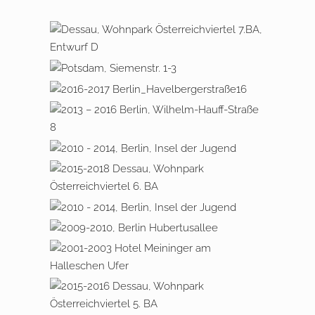
KANTSTRASSE 82
2017 – 2024 EBERSWALDE NAH­
VERSORGUNGS­ZENTRUMS
2015-2018 DESSAU, WOHNPARK
ÖSTERREICHVIERTEL 7. BA
2020 – 2022 POTSDAM,
SIEMENSTRASSE 1 – 3
2016 – 2017 HAVELBERGER
STRASSE 16 / 16A
2013 – 2016 BERLIN, WILHELM-
HAUFF-STRASSE 8
2010 – 2014 BERLIN, INSEL DER
JUGEND
2015 – 2018 DESSAU,
WOHNPARK
ÖSTERREICHVIERTEL 6. BA
2009 – 2016 BERLIN,
SPORTHOTEL OLYMPIAPARK
2010 – 2011 BERLIN
HUBERTUSALLEE, WOHN-/
2001 – 2003 BERLIN
GESCHÄFTSHAUS
HALLESCHES UFER, HOTEL
MEININGER
2015-2016 DESSAU, WOHNPARK
ÖSTERREICHVIERTEL 5. BA