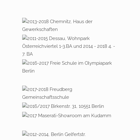
MAISONETTEN
MODERNI­SIERUNG EINES
BETHANIENTURM
GESCHÄFTS­HAUSES MIT AUF­
INSTANDSETZUNG &
NEUBAU EINER WERKSTATT-/
STOCKUNG
MODERNISIERUNG
LACKIERHALLE
CHEMNITZ, HAUS DER
GEWERKSCHAFTEN
DESSAU, WOHNPARK
ÖSTERREICHVIERTEL 1-3. BA
BERLIN, FREIE SCHULE IM
OLYMPIAPARK
SHOWROOM FÜR JAGUAR
LAND-ROVER IN BERLIN
FREUDBERG,
KUDAMM, TELTOW UND
GEMEINSCHAFTSSCHULE
POTSDAM
MFH MIT FÜNF VOLL­
GESCHOSSEN
BERLIN KUDAMM, MASERATI-
SHOWROOM
BERLIN, GEWERBEPARK
SPORTFORUMSTRASSE
2012 – 2014, BERLIN DAHLEM