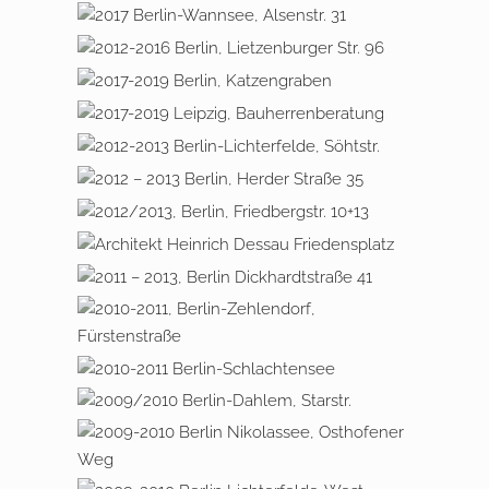
2017 BERLIN-WANNSEE,
ALSENSTRASSE 31
2012 – 2016 BERLIN,
LIETZENBURGER STRASSE 96, 1
2017 – 2019 BERLIN,
0719 BERLIN – C
KATZENGRABEN
2017 – 2018 LEIPZIG,
HARLOTTENBURG
BAUHERRENBERATUNG
2012 – 2013, BERLIN-
LICHTERFELDE, SÖHTSTRASSE
2012 – 2013 BERLIN, HERDER
STRASSE 35
2012 – 2013 BERLIN,
FRIEDBERGSTRASSE 10+13
2011 – 2013 DESSAU, AM
FRIEDENSPLATZ
2011 – 2013, BERLIN
DIECKHARDTSTRASSE 41
2010 – 2011 BERLIN –
ZEHLENDORF,
FÜRSTENSTRASSE
2010 – 2011 BERLIN
SCHLACHTENSEE
2009 – 2010 BERLIN DAHLEM,
STARSTRASSE
2009 – 2010 BERLIN
NIKOLASSEE, OSTHOFENER