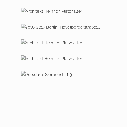
2018 – 2021 Berlin, Pankower Allee
2016 – 2017 Havelberger Straße 16
/ 16a
2013 – 2014 Potsdam Babelsberg,
Großbeerenstraße 48
2010 / 2018 – 2019 Berlin,
Friedbergstraße 10
2020 – 2022 Potsdam,
Siemenstraße 1 – 3
2019 – 2021 Hohe Ähren 8 –
Neubau einer Stadtvilla und
Modernisierung des Bestandes