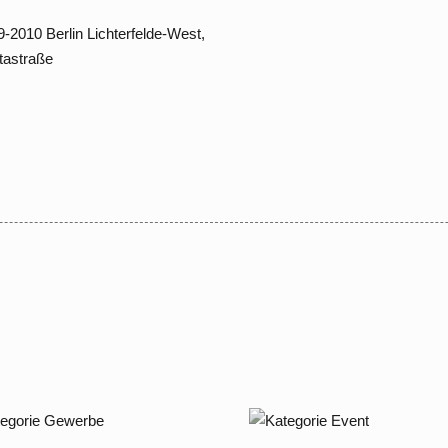
9 – 2010 Berlin
hterfelde – West,
gustastraße