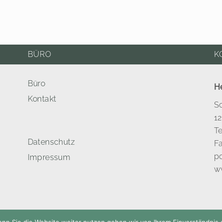
BÜRO
K
Büro
H
Kontakt
S
12
Te
Datenschutz
Fa
po
Impressum
ww