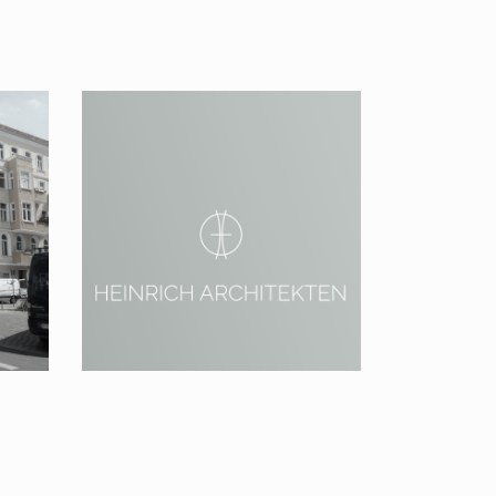
2020 – 2022 Wohnpark
Dessau – Projektentwicklung
/ Neubau von ca. 30
Wohnungen