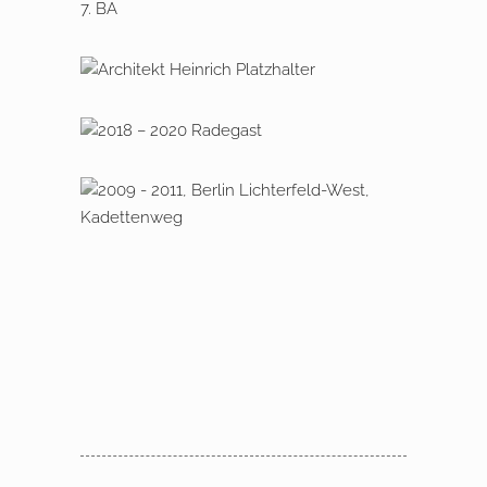
2013 – 2014 Berlin,
Finckensteinallee
2018 – 2020 Radegast
2009 – 2016 Berlin Lichterfelde –
West, Kadettenweg
Neubau einer Villa in Berlin im engl.
Landhausstil mit Tiefgarage