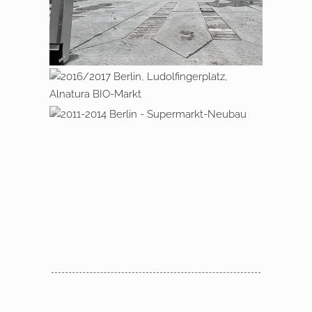
2016 – 2017 Berlin, Ludolfingerplatz,
Alnatura BIO – Markt
2011 – 2014 Berlin, Supermarkt –
Neubau
Rheinbabenallee 12 – Moderni­
sierung eines Geschäfts­hauses mit
Neubau eines Gewerbeparks in
Auf­stockung
Berlin
Berlin, Gewerbepark
Sportforumstraße