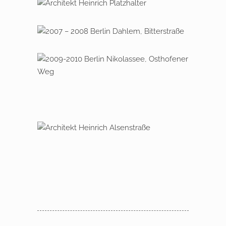
um elegante Dachgeschoss-
2018 – 2021 Berlin, Pankower Allee
Maisonetten
2007 – 2008 Berlin Dahlem,
Bitterstraße
2009 – 2010 Berlin Nikolassee,
Osthofener Weg
Neubau von 5 Mehr­familien­häusern
im Öster­reichviertel Dessau
2010 – 2012 Berlin Wannsee,
Alsenstraße