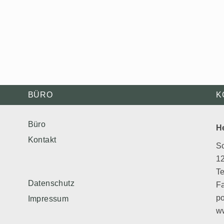
BÜRO
K
Büro
H
Kontakt
S
12
Te
Datenschutz
Fa
po
Impressum
ww