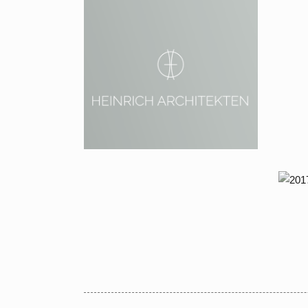
2013 – 2014 Potsdam
Babelsberg,
Großbeerenstraße 48
201
Neubau einer Villa in Dahlem
Ka