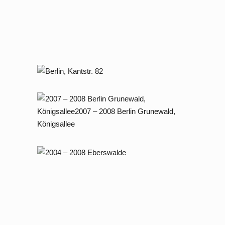
Straße 16 / 17
Neubau einer Villa in Dahlem
Neubau von 5 Mehr­familien­häusern
im Öster­reichviertel Dessau
2018 – 2022 Berlin, Kantstraße 82
2007 – 2008 Berlin Grunewald,
Königsallee
2004 – 2008 Eberswalde