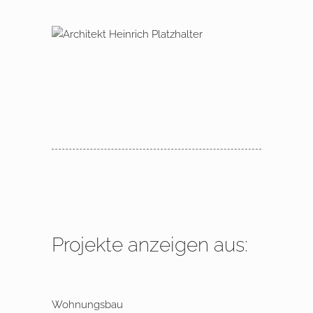
Modernisierung eines Gründer­zeit-
Mehr­familien­hauses
2013 – 2014 Berlin,
Finckensteinallee
Projekte anzeigen aus:
Wohnungsbau