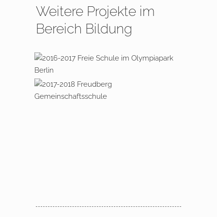
Weitere Projekte im
Bereich Bildung
Berlin, Freie Schule im Olympiapark
Freudberg, Gemeinschaftsschule
Erweiterung und Umbau Kita
Löwenherz Eberswalde
Neubau Freud­berg-Gemein­schafts­
schule Berlin Steglitz
Neubau Perspektiv-Zentrum in
Kreuzberg