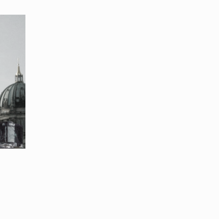
Neubau eines Gewerbeparks in
Berlin
ojekt