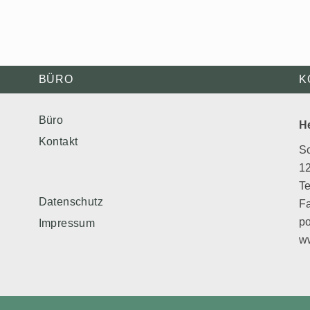
BÜRO
K
Büro
H
Kontakt
S
12
Te
Datenschutz
Fa
po
Impressum
ww