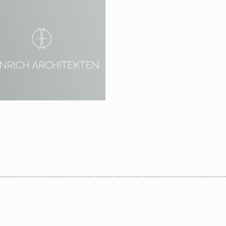
13 – 2014 Potsdam
elsberg,
oßbeerenstraße 48