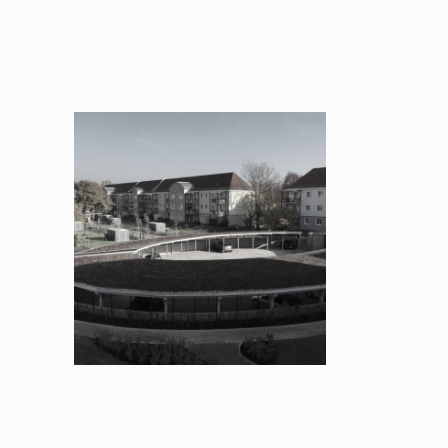
aus
nte
en
Dessau, Wohnpark
Österreichviertel 1-3. BA