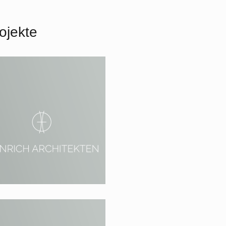
ojekte
Modernisierung eines
Jugendstil-Mehrfamilienh
und Erweiterung um elega
Dachgeschoss-Maisonett
3 – 2014 Berlin,
eadlerweg