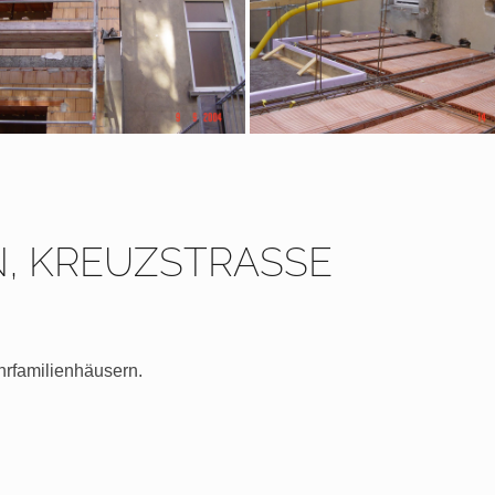
N, KREUZSTRASSE
hrfamilienhäusern.