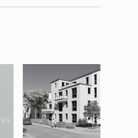
Neubau von 5 Mehr­familien­
see
häusern im Öster­reichviertel
Dessau