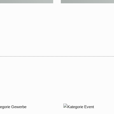
jektentwicklung / Neubau
er Wohnanlage in
erswalde