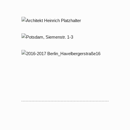
2017 – 2024 Eberswalde Nah­
versorgungs­zentrums
2013 – 2014 Berlin,
Finckensteinallee
2020 – 2022 Potsdam,
Siemenstraße 1 – 3
2016 – 2017 Havelberger Straße 16
/ 16a