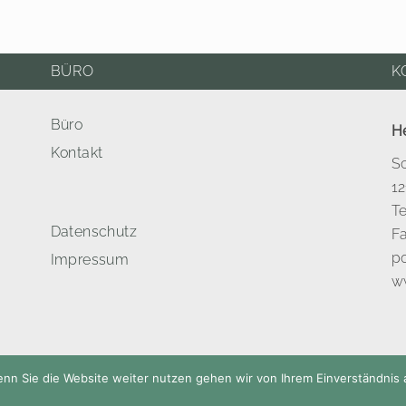
BÜRO
K
Büro
H
Kontakt
S
12
Te
Datenschutz
Fa
po
Impressum
ww
nn Sie die Website weiter nutzen gehen wir von Ihrem Einverständnis 