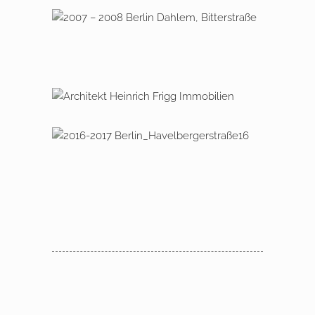
Siemenstraße 1 – 3
2007 – 2008 Berlin Dahlem,
Bitterstraße
Projektentwicklung / Neubau einer
Wohnanlage in Eberswalde
2008 – 2025 FRIGG-Immobilien
2016 – 2017 Havelberger Straße 16
/ 16a