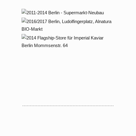
Neubau Bürogebäude, 8 Etagen,
Tiefgarage
2011 – 2014 Berlin, Supermarkt –
Neubau
2016 – 2017 Berlin, Ludolfingerplatz,
Alnatura BIO – Markt
2014 Berlin Mommsenstraße 64,
Flagship Store Imperial Kaviar
Berlin, Gewerbepark
Sportforumstraße
Showroom für Jaguar Land-Rover in
Berlin Kudamm, Teltow und Potsdam