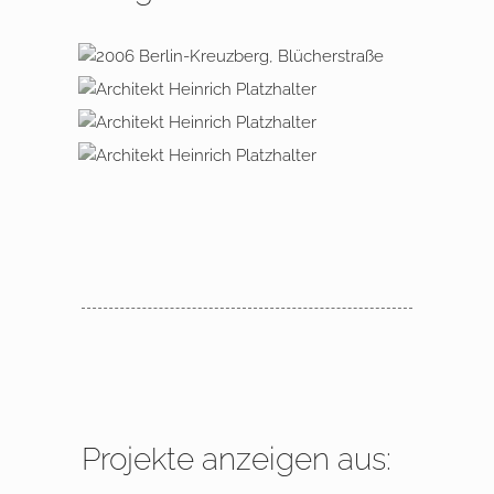
2006 Berlin Kreuzberg,
Blücherstraße
2002 Berlin Prenzlauer Berg
2002 Berlin Prenzlauer Berg
1998 Berlin Neukölln
Projekte anzeigen aus: